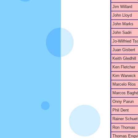
Jim Willard
John Lloyd
John Marks
John Sadri
Jo-Wilfried T
Juan Gisbert
Keith Gledhill
Ken Fletcher
Kim Warwick
Marcelo Rios
Marcos Baghd
Onny Parun
Phil Dent
Rainer Schuett
Ron Thomas
Thomas Enqvi