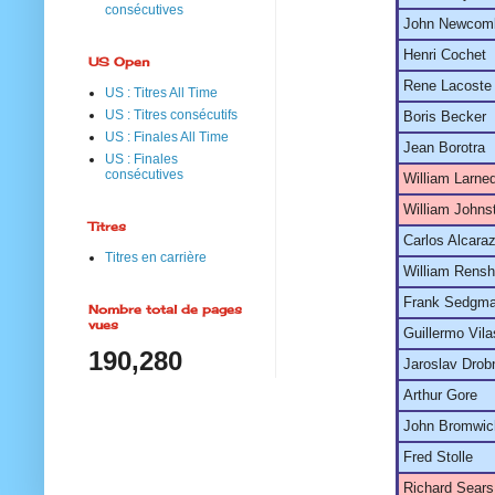
consécutives
John Newcom
Henri Cochet
US Open
Rene Lacoste
US : Titres All Time
US : Titres consécutifs
Boris Becker
US : Finales All Time
Jean Borotra
US : Finales
consécutives
William Larne
William Johns
Titres
Carlos Alcara
Titres en carrière
William Rens
Frank Sedgm
Nombre total de pages
vues
Guillermo Vila
190,280
Jaroslav Drob
Arthur Gore
John Bromwic
Fred Stolle
Richard Sears