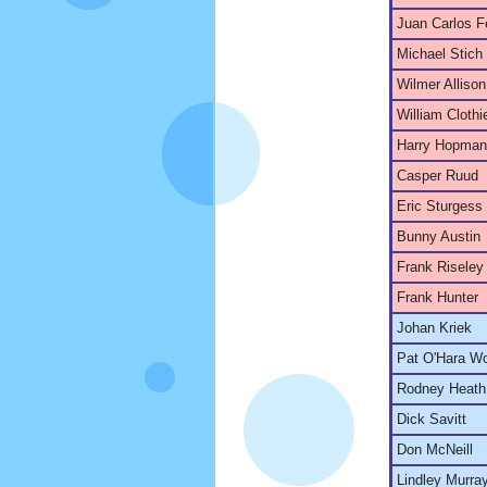
Juan Carlos F
Michael Stich
Wilmer Allison
William Clothi
Harry Hopman
Casper Ruud
Eric Sturgess
Bunny Austin
Frank Riseley
Frank Hunter
Johan Kriek
Pat O'Hara W
Rodney Heath
Dick Savitt
Don McNeill
Lindley Murra