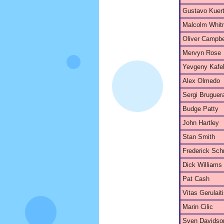
Gustavo Kuer
Malcolm Whi
Oliver Campbe
Mervyn Rose
Yevgeny Kafe
Alex Olmedo
Sergi Bruguer
Budge Patty
John Hartley
Stan Smith
Frederick Sch
Dick Williams
Pat Cash
Vitas Gerulait
Marin Cilic
Sven Davidso