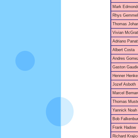
Mark Edmond
Rhys Gemmel
Thomas Joha
Vivian McGra
Adriano Panat
Albert Costa
Andres Gome
Gaston Gaudi
Henner Henke
Jozef Asboth
Marcel Bernar
Thomas Must
Yannick Noah
Bob Falkenbu
Frank Hadow
Richard Kraji