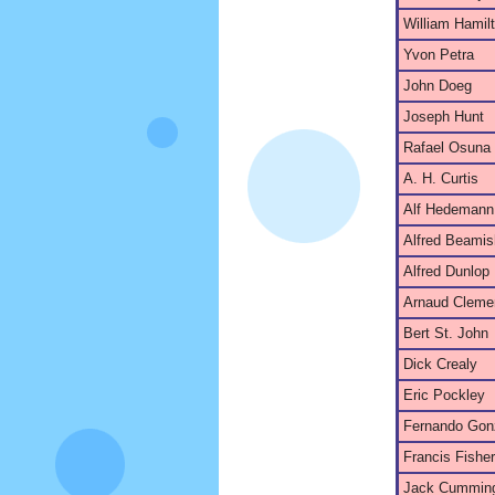
William Hamil
Yvon Petra
John Doeg
Joseph Hunt
Rafael Osuna
A. H. Curtis
Alf Hedemann
Alfred Beamis
Alfred Dunlop
Arnaud Cleme
Bert St. John
Dick Crealy
Eric Pockley
Fernando Gon
Francis Fisher
Jack Cummin