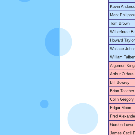
Kevin Anders
Mark Philippo
Tom Brown
Wilberforce E
Howard Taylor
Wallace John
William Talber
Algernon King
Arthur O'Har
Bill Bowrey
Brian Teacher
Colin Gregory
Edgar Moon
Fred Alexande
Gordon Lowe
James Cecil 