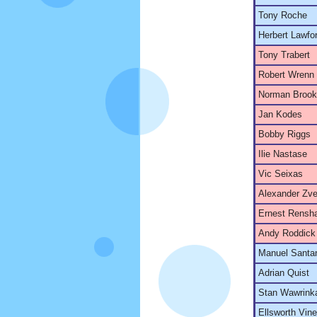
Tony Roche
Herbert Lawfo
Tony Trabert
Robert Wrenn
Norman Broo
Jan Kodes
Bobby Riggs
Ilie Nastase
Vic Seixas
Alexander Zve
Ernest Rensh
Andy Roddick
Manuel Santa
Adrian Quist
Stan Wawrink
Ellsworth Vin