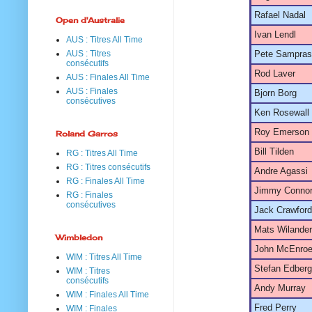
Rafael Nadal
Open d'Australie
Ivan Lendl
AUS : Titres All Time
AUS : Titres
Pete Sampras
consécutifs
Rod Laver
AUS : Finales All Time
AUS : Finales
Bjorn Borg
consécutives
Ken Rosewall
Roy Emerson
Roland Garros
Bill Tilden
RG : Titres All Time
RG : Titres consécutifs
Andre Agassi
RG : Finales All Time
Jimmy Conno
RG : Finales
consécutives
Jack Crawford
Mats Wilander
Wimbledon
John McEnro
WIM : Titres All Time
Stefan Edberg
WIM : Titres
consécutifs
Andy Murray
WIM : Finales All Time
Fred Perry
WIM : Finales