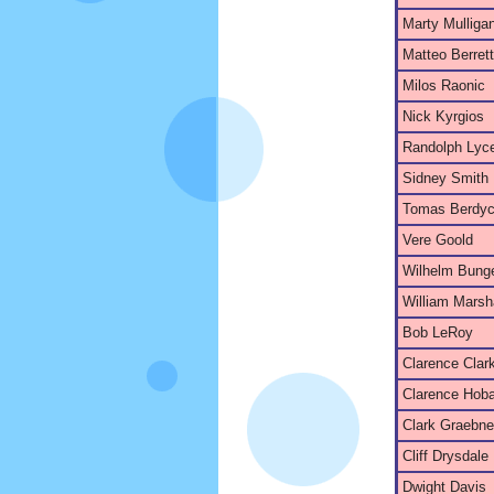
Marty Mulliga
Matteo Berrett
Milos Raonic
Nick Kyrgios
Randolph Lyce
Sidney Smith
Tomas Berdy
Vere Goold
Wilhelm Bunge
William Marsh
Bob LeRoy
Clarence Clar
Clarence Hoba
Clark Graebne
Cliff Drysdale
Dwight Davis