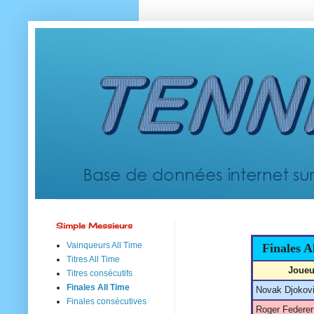
Simple Messieurs
Vainqueurs All Time
Finales A
Titres All Time
Joueu
Titres consécutifs
Finales All Time
Novak Djokov
Finales consécutives
Roger Federer