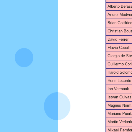
Alberto Beras
Andrei Medve
Brian Gottfrie
Christian Bou
David Ferrer
Flavio Cobolli
Giorgio de Ste
Guillermo Cor
Harold Solom
Henri Leconte
Ian Vermaak
Istvan Gulyas
Magnus Norm
Mariano Puert
Martin Verker
Mikael Pernfo