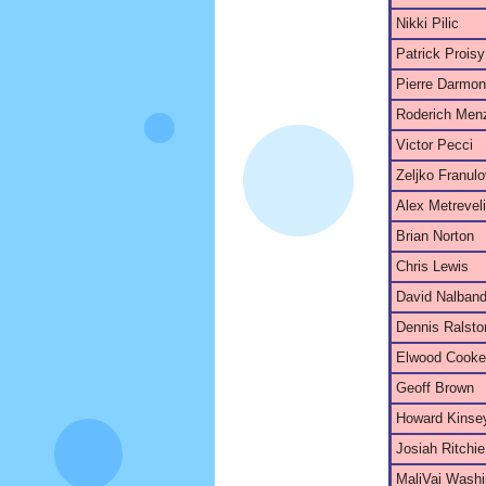
Nikki Pilic
Patrick Proisy
Pierre Darmon
Roderich Men
Victor Pecci
Zeljko Franulo
Alex Metreveli
Brian Norton
Chris Lewis
David Nalband
Dennis Ralsto
Elwood Cooke
Geoff Brown
Howard Kinse
Josiah Ritchie
MaliVai Washi