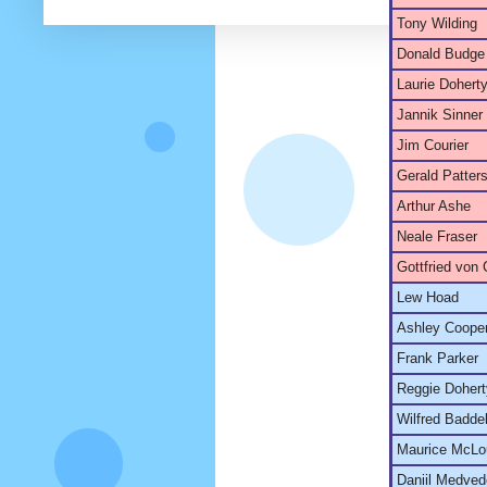
Tony Wilding
Donald Budge
Laurie Dohert
Jannik Sinner
Jim Courier
Gerald Patter
Arthur Ashe
Neale Fraser
Gottfried von
Lew Hoad
Ashley Coope
Frank Parker
Reggie Dohert
Wilfred Badde
Maurice McLo
Daniil Medve