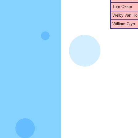
Tom Okker
Welby van Ho
William Glyn