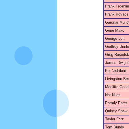
Frank Froehli
Frank Kovacs
Gardnar Mullo
Gene Mako
George Lott
Godfrey Brinl
Greg Rusedsk
James Dwight
Kei Nishikori
Livingston B
Manliffe Goo
Nat Niles
Parmly Paret
Quincy Shaw
Taylor Fritz
Tom Bundy