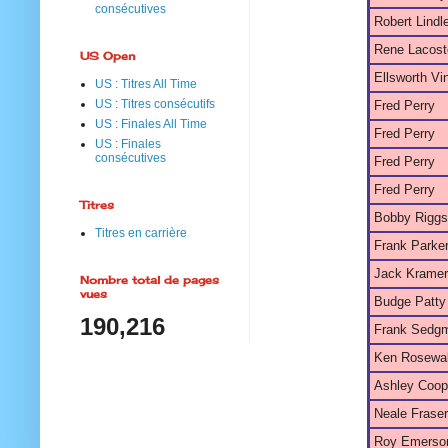
consécutives
Robert Lindl
Rene Lacost
US Open
Ellsworth Vi
US : Titres All Time
US : Titres consécutifs
Fred Perry
US : Finales All Time
Fred Perry
US : Finales
consécutives
Fred Perry
Fred Perry
Titres
Bobby Riggs
Titres en carrière
Frank Parke
Jack Kramer
Nombre total de pages
vues
Budge Patty
190,216
Frank Sedg
Ken Rosewal
Ashley Coop
Neale Fraser
Roy Emerso