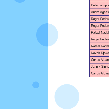
Pete Sampr
Andre Agass
Roger Feder
Roger Feder
Rafael Nadal
Roger Feder
Rafael Nadal
Novak Djoko
Carlos Alcar
Jannik Sinne
Carlos Alcar