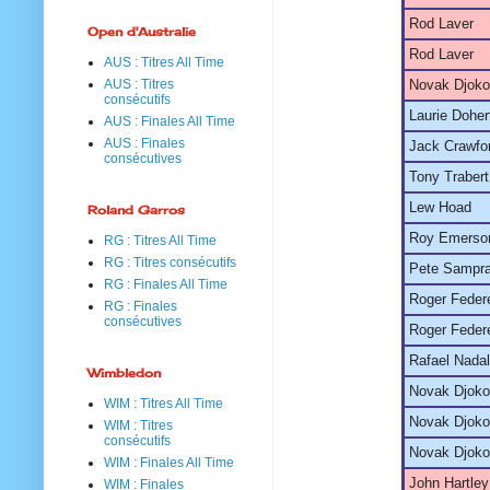
Rod Laver
Open d'Australie
Rod Laver
AUS : Titres All Time
AUS : Titres
Novak Djoko
consécutifs
Laurie Doher
AUS : Finales All Time
AUS : Finales
Jack Crawfo
consécutives
Tony Trabert
Lew Hoad
Roland Garros
Roy Emerso
RG : Titres All Time
RG : Titres consécutifs
Pete Sampr
RG : Finales All Time
Roger Feder
RG : Finales
consécutives
Roger Feder
Rafael Nadal
Wimbledon
Novak Djoko
WIM : Titres All Time
Novak Djoko
WIM : Titres
consécutifs
Novak Djoko
WIM : Finales All Time
John Hartley
WIM : Finales