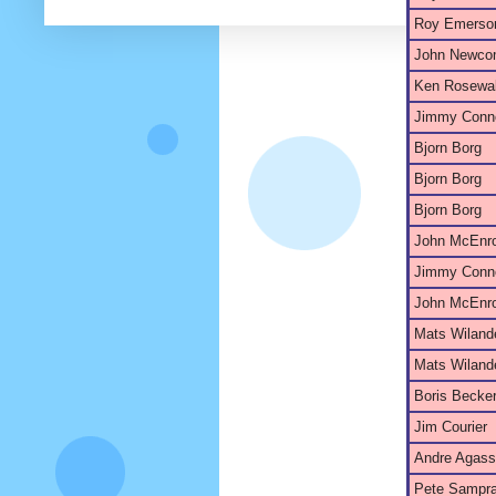
Roy Emerso
John Newco
Ken Rosewal
Jimmy Conn
Bjorn Borg
Bjorn Borg
Bjorn Borg
John McEnr
Jimmy Conn
John McEnr
Mats Wiland
Mats Wiland
Boris Becke
Jim Courier
Andre Agass
Pete Sampr