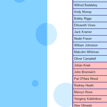
Wilfred Baddeley
Andy Murray
Bobby Riggs
Ellsworth Vines
Jack Kramer
Neale Fraser
William Johnston
Malcolm Whitman
Oliver Campbell
Johan Kriek
John Bromwich
Pat O'Hara Wood
Rodney Heath
Mervyn Rose
Yevgeny Kafelnikov
Alex Olmedo