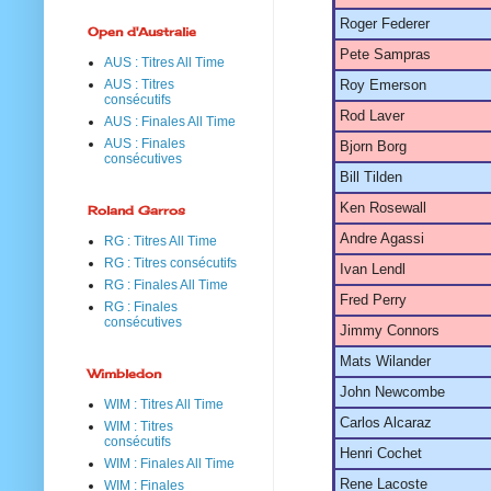
Roger Federer
Open d'Australie
Pete Sampras
AUS : Titres All Time
AUS : Titres
Roy Emerson
consécutifs
Rod Laver
AUS : Finales All Time
AUS : Finales
Bjorn Borg
consécutives
Bill Tilden
Ken Rosewall
Roland Garros
Andre Agassi
RG : Titres All Time
RG : Titres consécutifs
Ivan Lendl
RG : Finales All Time
Fred Perry
RG : Finales
consécutives
Jimmy Connors
Mats Wilander
Wimbledon
John Newcombe
WIM : Titres All Time
Carlos Alcaraz
WIM : Titres
consécutifs
Henri Cochet
WIM : Finales All Time
Rene Lacoste
WIM : Finales