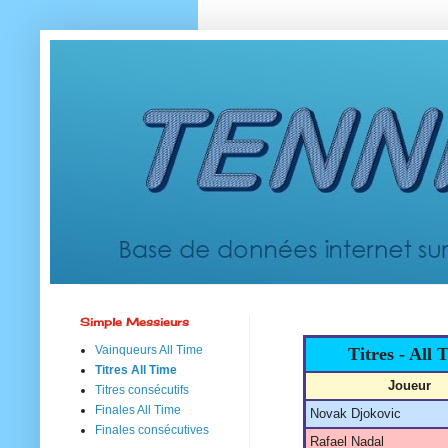
Simple Messieurs
Vainqueurs All Time
Titres - All
Titres All Time
Joueur
Titres consécutifs
Finales All Time
Novak Djokovic
Finales consécutives
Rafael Nadal