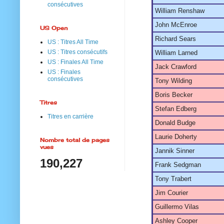
consécutives
William Renshaw
John McEnroe
US Open
Richard Sears
US : Titres All Time
US : Titres consécutifs
William Larned
US : Finales All Time
Jack Crawford
US : Finales
consécutives
Tony Wilding
Boris Becker
Titres
Stefan Edberg
Titres en carrière
Donald Budge
Laurie Doherty
Nombre total de pages
vues
Jannik Sinner
190,227
Frank Sedgman
Tony Trabert
Jim Courier
Guillermo Vilas
Ashley Cooper