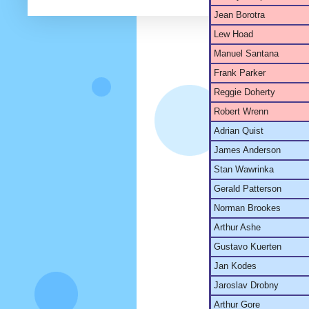
Jean Borotra
Lew Hoad
Manuel Santana
Frank Parker
Reggie Doherty
Robert Wrenn
Adrian Quist
James Anderson
Stan Wawrinka
Gerald Patterson
Norman Brookes
Arthur Ashe
Gustavo Kuerten
Jan Kodes
Jaroslav Drobny
Arthur Gore