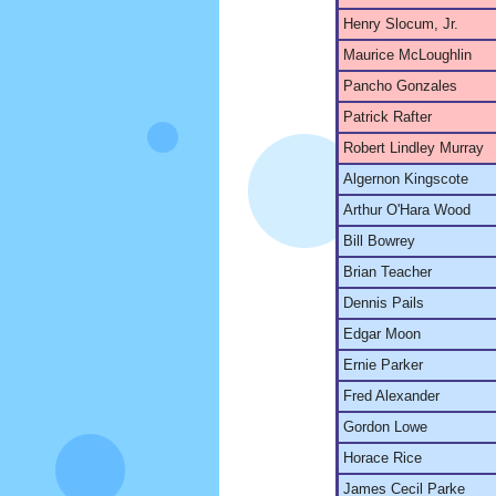
Henry Slocum, Jr.
Maurice McLoughlin
Pancho Gonzales
Patrick Rafter
Robert Lindley Murray
Algernon Kingscote
Arthur O'Hara Wood
Bill Bowrey
Brian Teacher
Dennis Pails
Edgar Moon
Ernie Parker
Fred Alexander
Gordon Lowe
Horace Rice
James Cecil Parke